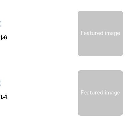
ル6
ル4